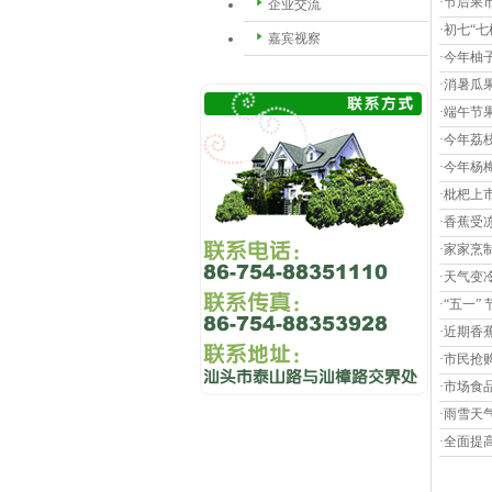
·节后果
企业交流
·初七“
嘉宾视察
·今年柚
·消暑瓜
·端午节
·今年荔
·今年杨
·枇杷上
·香蕉受
·家家烹
·天气变
·“五一
·近期香
·市民抢
·市场食
·雨雪天
·全面提