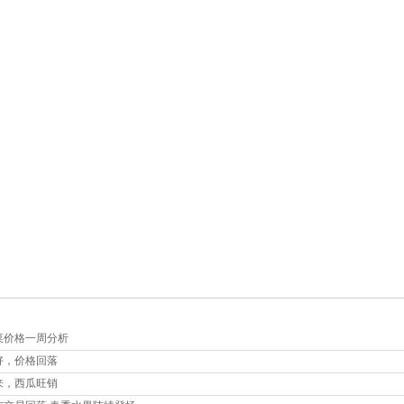
菜价格一周分析
好，价格回落
来，西瓜旺销