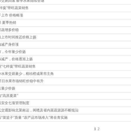
市交易回落 春季水果陆续登场
七样羹”带旺蔬菜销售
子上市 价格略涨
果 夏季热销
果蔬增多价稳
枝上市时间推迟价格上扬
梅减产身价涨
市，今年量少价扬
冻减产，价格逐渐上扬
制“七样羹”带旺蔬菜销售
冷水果交易量少，柑桔橙成果市主角
” 节日水果市场销旺价稳中有升
蕉量少价扬
购“高原夏菜”
品安全七项管理制度
气交通影响北菜南运，闽赣及省内菜蔬源源不断抵汕
高“菜篮子”质量 “农产品市场准入”将在青实施
1
2